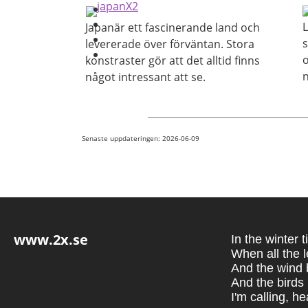
L
Japanär ett fascinerande land och
s
levererade över förväntan. Stora
o
konstraster gör att det alltid finns
n
något intressant att se.
Senaste uppdateringen: 2026-06-09
www.2x.se
In the winter 
When all the 
And the wind b
And the birds
I'm calling, he