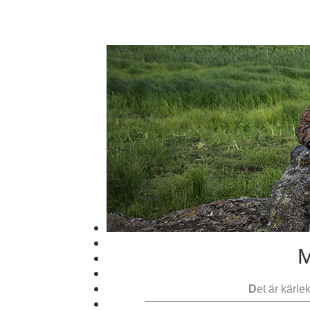
M
D
et är kärle